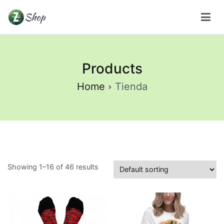
Saltar
al
La Dragotienda
contenido
Tienda Oficial de Zaku_94
Products
Home
Tienda
Showing 1–16 of 46 results