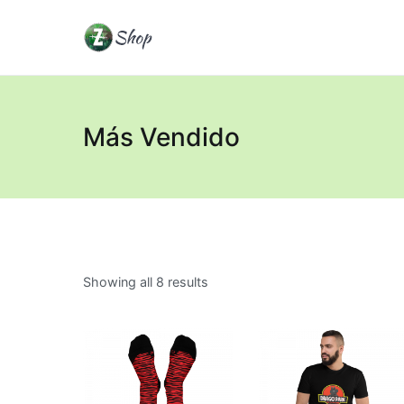
Saltar
al
La Dragotienda
Tienda Oficial de Zaku_94
contenido
Más Vendido
Showing all 8 results